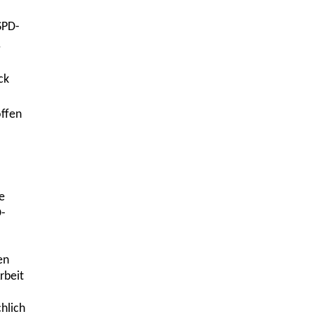
SPD-
.
ck
offen
e
-
en
rbeit
hlich