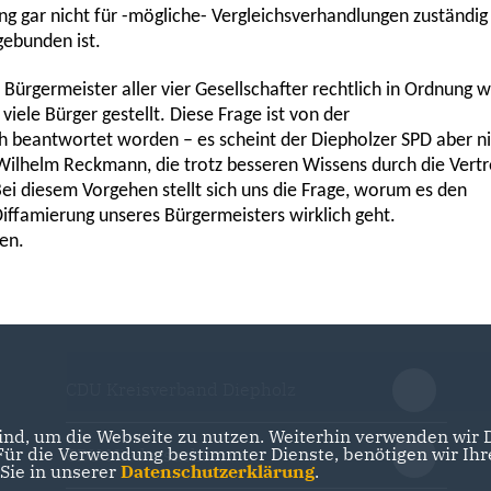
ung gar nicht für -mögliche- Vergleichsverhandlungen zuständig
gebunden ist.
ürgermeister aller vier Gesellschafter rechtlich in Ordnung w
iele Bürger gestellt. Diese Frage ist von der
h beantwortet worden – es scheint
der
Diepholzer
SPD
aber n
 Wilhelm
Reckmann
, die trotz besseren Wissens durch die Vertr
ei diesem Vorgehen stellt sich uns die Frage, worum es den
Diffamierung unseres Bürgermeisters
wirklich geht
.
nen.
CDU Kreisverband Diepholz
nd, um die Webseite zu nutzen. Weiterhin verwenden wir Di
r die Verwendung bestimmter Dienste, benötigen wir Ihre 
CDU Niedersachsen
 Sie in unserer
Datenschutzerklärung
.