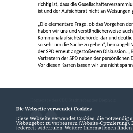
richtig ist, dass die Gesellschafterversamml
ist
und der Aufsichtsrat nicht an Weisungen 
Die elementare Frage, ob das Vorgehen der B
haben wir uns und verständlicherweise auch v
Kommunalaufsichtsbehörde klar und deutlic
so sehr um die Sache zu gehen“, bemängelt
der SPD erneut angestoßenen Diskussion. „B
Vertretern der SPD neben der persönlichen 
Vor diesen Karren lassen wir uns nicht span
Homepage des CDU Stadtverbandes Diepholz
Die Webseite verwendet Cookies
Diese Webseite verwendet Cookies, die notwendig si
Webangebot zu verbessern (Website-Optmierung). Fü
jederzeit widerrufen. Weitere Informationen finden