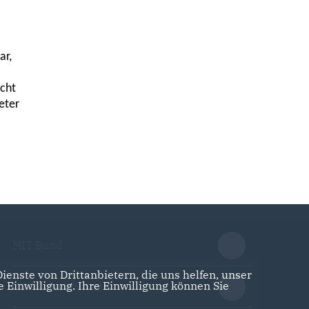
ar,
icht
eter
MIT Bund
enste von Drittanbietern, die uns helfen, unser
Einwilligung. Ihre Einwilligung können Sie
CDA Deutschlands