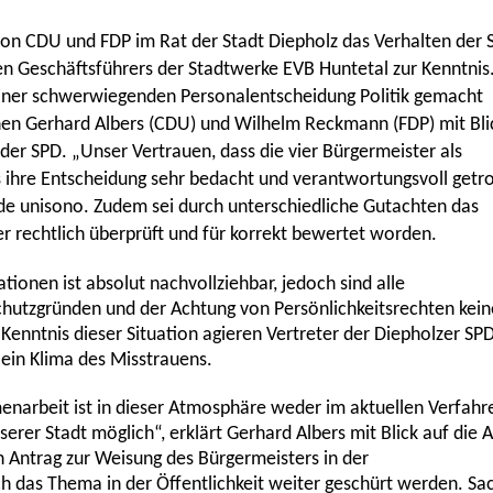
n CDU und FDP im Rat der Stadt Diepholz das Verhalten der 
ten Geschäftsführers der Stadtwerke EVB
Huntetal
zur Kenntnis
 einer schwerwiegenden Personalentscheidung Politik gemacht
ionen Gerhard Albers (CDU) und Wilhelm
Reckmann
(FDP) mit Bli
 der SPD. „Unser Vertrauen, dass die vier Bürgermeister als
ihre Entscheidung sehr bedacht und verantwortungsvoll getr
de unisono. Zudem sei durch unterschiedliche Gutachten das
 rechtlich überprüft und für korrekt bewertet worden.
ionen ist absolut nachvollziehbar, jedoch sind alle
hutzgründen und der Achtung von Persönlichkeitsrechten kein
 Kenntnis dieser Situation agieren Vertreter der
Diepholzer
SPD
 ein Klima des Misstrauens.
narbeit ist in dieser Atmosphäre weder im aktuellen Verfahr
rer Stadt möglich“, erklärt Gerhard Albers mit Blick auf die A
n Antrag zur Weisung des Bürgermeisters in der
ch das Thema in der Öffentlichkeit
weiter
geschürt werden. Sac