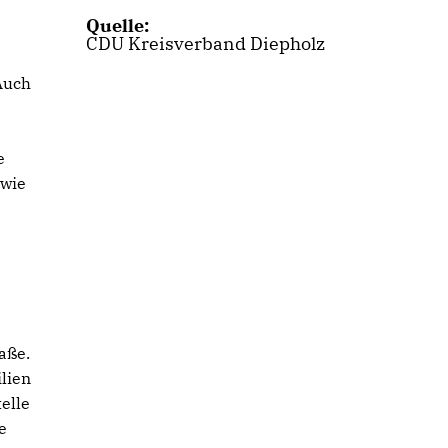
Quelle:
CDU Kreisverband Diepholz
Auch
e
owie
aße.
lien
elle
e