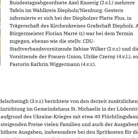
Bundestagsabgeordnete Axel Knoerig (2.v.l.) mehrere
Tafeln im Wahlkreis Diepholz/Nienburg. Gestern
informierte er sich bei der Diepholzer Platte Plus, in
Trägerschaft des Kirchenkreises Grafschaft Diepholz. 
Bürgermeister Florian Marré (r.) war bei dem Termin
zugegen, ebenso wie die stellv. CDU-
Stadtverbandsvorsitzende Sabine Wilker (2.v.r.) und di
Vorsitzende der Frauen-Union, Ulrike Czerny (4.v.l.), s
Pastorin Kathrin Wiggermann (4.v.r.).
schwingh (3.v.r.) berichtete von den derzeit zusätzlichen
Einrichtung im Gemeindehaus St. Michaelis in der Lüderstr
aufgrund des Ukraine-Krieges mit etwa 40 Flüchtlingsfami
steigenden Preise vielen Familien und auch der Ausgabest
 höhere Ausgaben, insbesondere bei den Spritkosten für di