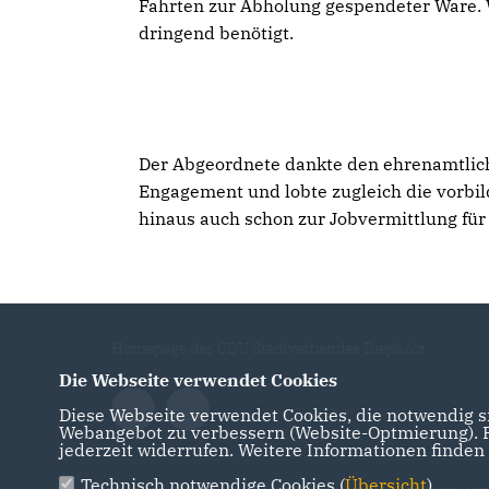
Fahrten zur Abholung gespendeter Ware. 
dringend benötigt.
Der Abgeordnete dankte den ehrenamtlich
Engagement und lobte zugleich die vorbil
hinaus auch schon zur Jobvermittlung für
Homepage des CDU Stadtverbandes Diepholz
Die Webseite verwendet Cookies
Diese Webseite verwendet Cookies, die notwendig si
Webangebot zu verbessern (Website-Optmierung). Fü
jederzeit widerrufen. Weitere Informationen finden
Technisch notwendige Cookies (
Übersicht
)