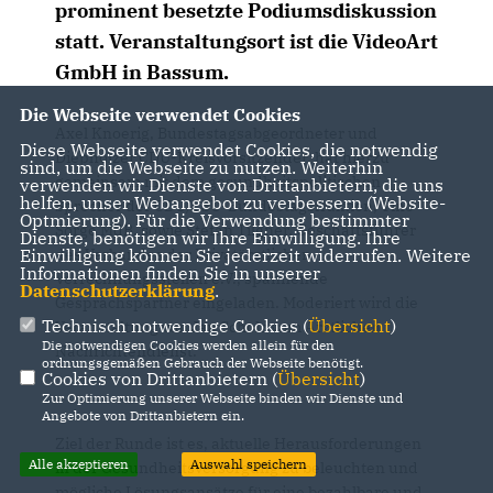
prominent besetzte Podiumsdiskussion
statt. Veranstaltungsort ist die VideoArt
GmbH in Bassum.
Die Webseite verwendet Cookies
Axel Knoerig, Bundestagsabgeordneter und
Diese Webseite verwendet Cookies, die notwendig
Diepholzer CDU-Kreisvorsitzender, hat hierzu
sind, um die Webseite zu nutzen. Weiterhin
gemeinsam mit dem gesundheitspolitischen
verwenden wir Dienste von Drittanbietern, die uns
helfen, unser Webangebot zu verbessern (Website-
Sprecher der CDU/CSU-Bundestagsfraktion, Tino
Optmierung). Für die Verwendung bestimmter
Sorge MdB, sowie Stefan Tilgner, Geschäftsführer
Dienste, benötigen wir Ihre Einwilligung. Ihre
des Verbandes der Privatärztlichen
Einwilligung können Sie jederzeit widerrufen. Weitere
Informationen finden Sie in unserer
Verrechnungsstellen e.V., spannende
Datenschutzerklärung
.
Gesprächspartner eingeladen. Moderiert wird die
Technisch notwendige Cookies (
Übersicht
)
Veranstaltung von Jan Scholz vom Ärztlichen
Die notwendigen Cookies werden allein für den
Nachrichtendienst.
ordnungsgemäßen Gebrauch der Webseite benötigt.
Cookies von Drittanbietern (
Übersicht
)
Zur Optimierung unserer Webseite binden wir Dienste und
Angebote von Drittanbietern ein.
Ziel der Runde ist es, aktuelle Herausforderungen
Alle akzeptieren
Auswahl speichern
in der Gesundheitsversorgung zu beleuchten und
mögliche Lösungsansätze für eine bezahlbare und