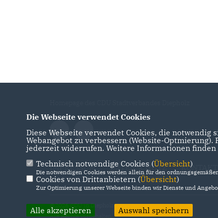
Homepage des CDU Stadtverbandes Diepholz
Die Webseite verwendet Cookies
Diese Webseite verwendet Cookies, die notwendig si
Webangebot zu verbessern (Website-Optmierung). Fü
jederzeit widerrufen. Weitere Informationen finden
Technisch notwendige Cookies (
Übersicht
)
IMPRESSUM
DATENSCHUTZ
KONTAKT
Die notwendigen Cookies werden allein für den ordnungsgemäßen 
Cookies von Drittanbietern (
Übersicht
)
Zur Optimierung unserer Webseite binden wir Dienste und Angebot
@2026 CDU in Diepholz
Alle akzeptieren
Auswahl speichern
Alle Rechte vorbehalten.