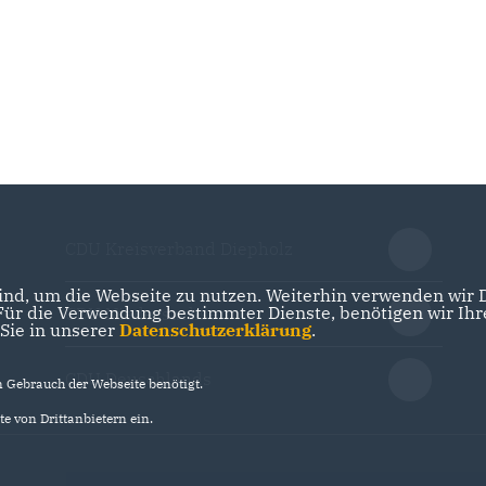
CDU Kreisverband Diepholz
nd, um die Webseite zu nutzen. Weiterhin verwenden wir Di
r die Verwendung bestimmter Dienste, benötigen wir Ihre 
CDU Niedersachsen
 Sie in unserer
Datenschutzerklärung
.
CDU Deuschlands
Gebrauch der Webseite benötigt.
e von Drittanbietern ein.