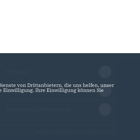
MIT Bund
enste von Drittanbietern, die uns helfen, unser
Einwilligung. Ihre Einwilligung können Sie
CDA Deutschlands
Frauenunion Deutschlands
Realisation: Sharkness Media GmbH & Co. KG