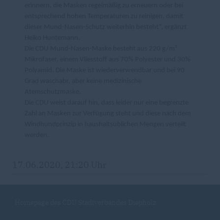
erinnern, die Masken regelmäßig zu erneuern oder bei
entsprechend hohen Temperaturen zu reinigen, damit
dieser Mund-Nasen-Schutz weiterhin besteht“, ergänzt
Heiko Huntemann.
Die CDU Mund-Nasen-Maske besteht aus 220 g/m²
Mikrofaser, einem Vliesstoff aus 70% Polyester und 30%
Polyamid. Die Maske ist wiederverwendbar und bei 90
Grad waschabr, aber keine medizinische
Atemschutzmaske.
Die CDU weist darauf hin, dass leider nur eine begrenzte
Zahl an Masken zur Verfügung steht und diese nach dem
Windhundprinzip in haushaltsüblichen Mengen verteilt
werden.
17.06.2020, 21:20 Uhr
Homepage des CDU Stadtverbandes Diepholz