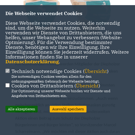
Die Webseite verwendet Cookies
Diese Webseite verwendet Cookies, die notwendig
sind, um die Webseite zu nutzen. Weiterhin
verwenden wir Dienste von Drittanbietern, die uns
helfen, unser Webangebot zu verbessern (Website-
Optmierung). Für die Verwendung bestimmter
Dienste, benötigen wir Ihre Einwilligung. Ihre
Einwilligung können Sie jederzeit widerrufen. Weitere
Informationen finden Sie in unserer
Datenschutzerklärung
.
Am kommenden Freitag werden Mitglieder der Diepholzer
Technisch notwendige Cookies (
Übersicht
)
CDU ab 08:30 Uhr auf dem Wochenmarkt Schutzmasken
Die notwendigen Cookies werden allein für den
verschenken.
ordnungsgemäßen Gebrauch der Webseite benötigt.
Cookies von Drittanbietern (
Übersicht
)
Seit dem 27.04.2020 müssen Personen an bestimmten
Zur Optimierung unserer Webseite binden wir Dienste und
Orten in Niedersachsen eine Maske tragen, um die
Angebote von Drittanbietern ein.
Verbreitung des Coronavirus einzudämmen. „Auch wenn
zwischenzeitlich an vielen Stellen Schutzmasken günstig
Alle akzeptieren
Auswahl speichern
verfügbar sind, möchten wir mit dieser landesweiten
Aktion einen Beitrag zum Schutz der Diepholzer
Bürgerinnen und Bürger leisten“, so Vorsitzender Marcel
Scharrelmann. „Wir möchten mit dieser Aktion auch daran