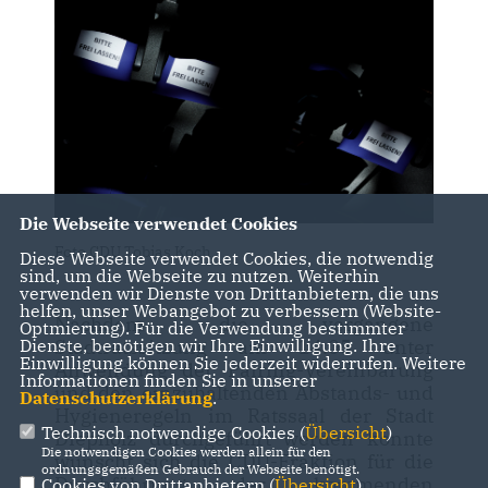
Die Webseite verwendet Cookies
Foto CDU Tobias Koch
Diese Webseite verwendet Cookies, die notwendig
sind, um die Webseite zu nutzen. Weiterhin
verwenden wir Dienste von Drittanbietern, die uns
helfen, unser Webangebot zu verbessern (Website-
Nachdem die vergangene
Optmierung). Für die Verwendung bestimmter
Stadtratssitzung am 14.05 unter
Dienste, benötigen wir Ihre Einwilligung. Ihre
Einwilligung können Sie jederzeit widerrufen. Weitere
Anwendung der Pairing-Vereinbarung
Informationen finden Sie in unserer
und den einzuhaltenden Abstands- und
Datenschutzerklärung
.
Hygieneregeln im Ratssaal der Stadt
Technisch notwendige Cookies (
Übersicht
)
Diepholz durchgeführt werden konnte
Die notwendigen Cookies werden allein für den
wünscht sich die CDU-Fraktion
für die
ordnungsgemäßen Gebrauch der Webseite benötigt.
Durchführung
der kommenden
Cookies von Drittanbietern (
Übersicht
)